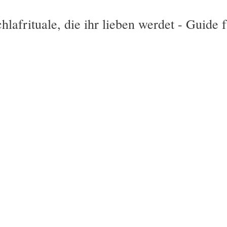
hlafrituale, die ihr lieben werdet - Guide 
n und schon macht sich meine Ideensammlung mit den besten Einschlafr
Newsletter
dich automatisch für meinen
an und bekommst gelegentlich (
inkindern.
esten direkt in deinem Postfach nach und 