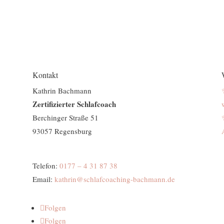
Kontakt
Kathrin Bachmann
Zertifizierter Schlafcoach
Berchinger Straße 51
93057 Regensburg
Telefon:
0177 – 4 31 87 38
Email:
kathrin@schlafcoaching-bachmann.de
Folgen
Folgen