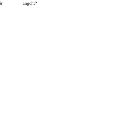
ür
angeht?
per Videochat
. Der Termin findet ganz bequem