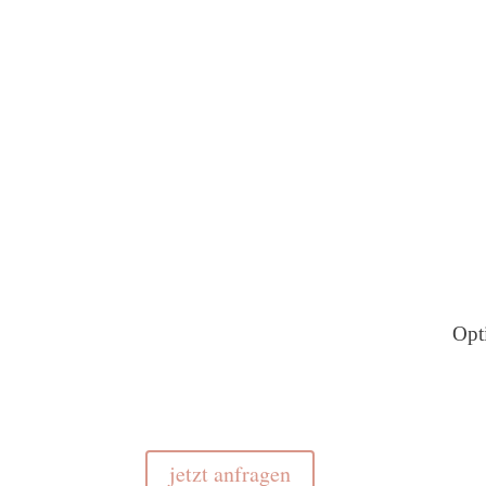
unterstütze ich dich beim Finden schlafförde
spreche ich umsetzbare Empfehlungen für eure S
Opt
jetzt anfragen