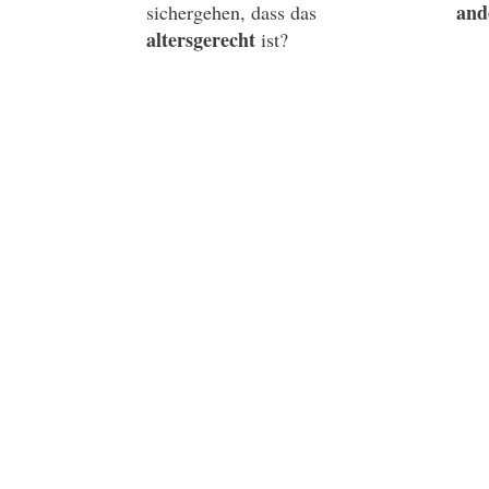
and
sichergehen, dass das
altersgerecht
ist?
In meiner Schlafsprechstunde habt ihr die Möglic
Du bestimmst, worüber wir sprec
statt.
beantworte ich deine spezifischen Fragen zum 
vermittle ich fundiertes und bindungsorientiert
gebe ich individuelle Anregungen zur Schlafsit