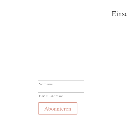
Einsc
Namen und deine E-Mail Adresse
Trag deinen
ei
Durch Angabe deiner E-Mail Adresse meldest du 
Infos und Impulse zum Schlaf
von Babys und Kle
Das hat geklappt! Schau am b
Hasenpost 🐰
Abonnieren