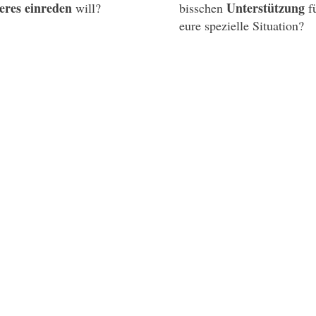
eres einreden
Unter
stützung
will?
bisschen
f
eure spezielle Situation?
hkeit, individuelles Feedback zu euren spezifischen Fragen zu erhalten
Je nach Bedarf
hen!
Thema Schlaf
es Schlafwissen
uation