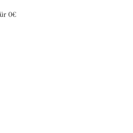
für 0€
itualen auf den Weg in dein Postfach.
hilfreiche
und garantiert nicht nervig oft) weitere
halte Ausschau nach